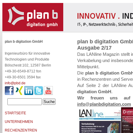
plan b digitation Gmb
plan b digitation GmbH
Ausgabe 2/17
Ingenieurbüro für innovative
Das LANline Magazin stellt 
Technologien und Produkte
Verkabelung und insbesonde
Bölschestr.102, 12587 Berlin
Mittelpunkt.
+49-30-6549-8712 fon
Die
plan b digitation Gmb
+49-30-6501 3594 fax
in Rechenzentren und Serverr
info@pbd.de
Auf Seite 2 der LANline A
digitation GmbH
.
Wir freuen uns auf 
info@planbdigitation.com
STARTSEITE
UNTERNEHMEN
RECHENZENTREN