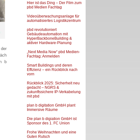
Hier ist das Ding – Der Film zum
pbd Medien Fachtag
Videoüberwachungsanlage für
automatisiertes Logistikzentrum
pbd revolutioniert
Gebäudeautomation mit
HyperBackboneBuilding &
aktiver Hardware-Planung
 der
„Next Media Now“ pbd Medien-
räch
Fachtag: Anmelden
an b
Smart Buildings und deren
Effizienz – ein Rückblick nach
vorn
Rückblick 2025: Sicherheit neu
gedacht – NGRS &
zukunftssichere IP-Verkabelung
mit pbd
plan b digitation GmbH plant
Immersive Räume
Die plan b digiation GmbH ist
Sponsor des 1. FC Union
Frohe Weihnachten und eine
Guten Rutsch