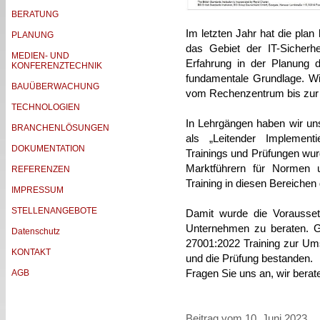
BERATUNG
Im letzten Jahr hat die plan
PLANUNG
das Gebiet der IT-Sicherhe
MEDIEN- UND
Erfahrung in der Planung d
KONFERENZTECHNIK
fundamentale Grundlage. Wi
BAUÜBERWACHUNG
vom Rechenzentrum bis zu
TECHNOLOGIEN
In Lehrgängen haben wir uns 
BRANCHENLÖSUNGEN
als „Leitender Implement
DOKUMENTATION
Trainings und Prüfungen wur
Marktführern für Normen un
REFERENZEN
Training in diesen Bereichen
IMPRESSUM
STELLENANGEBOTE
Damit wurde die Vorausset
Unternehmen zu beraten.
G
Datenschutz
27001:2022 Training zur Umst
KONTAKT
und die Prüfung bestanden.
Fragen Sie uns an, wir berat
AGB
Beitrag vom 10. Juni 2023