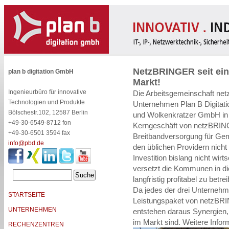
NetzBRINGER seit ein
plan b digitation GmbH
Markt!
Ingenieurbüro für innovative
Die Arbeitsgemeinschaft ne
Technologien und Produkte
Unternehmen Plan B Digita
Bölschestr.102, 12587 Berlin
und Wolkenkratzer GmbH in
+49-30-6549-8712 fon
Kerngeschäft von netzBRINGE
+49-30-6501 3594 fax
Breitbandversorgung für Ge
info@pbd.de
den üblichen Providern nicht 
Investition bislang nicht wi
versetzt die Kommunen in die
langfristig profitabel zu betre
Da jedes der drei Unternehmen
STARTSEITE
Leistungspaket von netzBRIN
UNTERNEHMEN
entstehen daraus Synergien, 
im Markt sind. Weitere Infor
RECHENZENTREN