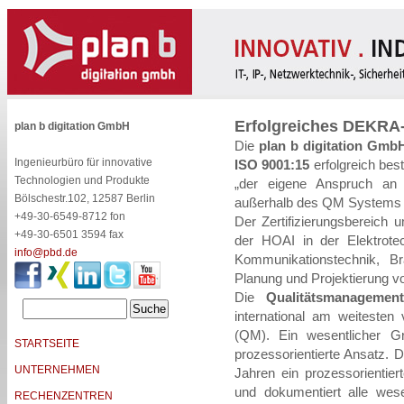
Erfolgreiches DEKRA-Z
plan b digitation GmbH
Die
plan b digitation Gmb
Ingenieurbüro für innovative
ISO 9001:15
erfolgreich bes
Technologien und Produkte
„der eigene Anspruch an q
Bölschestr.102, 12587 Berlin
außerhalb des QM Systems st
+49-30-6549-8712 fon
Der Zertifizierungsbereich u
+49-30-6501 3594 fax
der HOAI in der Elektrote
info@pbd.de
Kommunikationstechnik, Br
Planung und Projektierung 
Die
Qualitätsmanagemen
international am weitesten
(QM). Ein wesentlicher 
STARTSEITE
prozessorientierte Ansatz. 
UNTERNEHMEN
Jahren ein prozessorientie
und dokumentiert alle wese
RECHENZENTREN