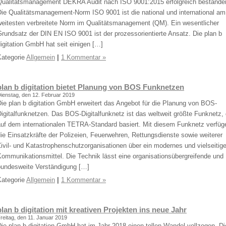
Qualitätsmanagement DEKRA Audit nach ISO 9001:2015 erfolgreich bestande
Die Qualitätsmanagement-Norm ISO 9001 ist die national und international am
weitesten verbreitete Norm im Qualitätsmanagement (QM). Ein wesentlicher
rundsatz der DIN EN ISO 9001 ist der prozessorientierte Ansatz. Die plan b
igitation GmbH hat seit einigen […]
Kategorie
Allgemein
|
1 Kommentar »
plan b digitation bietet Planung von BOS Funknetzen
ienstag, den 12. Februar 2019
ie plan b digitation GmbH erweitert das Angebot für die Planung von BOS-
igitalfunknetzen. Das BOS-Digitalfunknetz ist das weltweit größte Funknetz,
auf dem internationalen TETRA-Standard basiert. Mit diesem Funknetz verfüg
ie Einsatzkräfte der Polizeien, Feuerwehren, Rettungsdienste sowie weiterer
ivil- und Katastrophenschutzorganisationen über ein modernes und vielseitig
ommunikationsmittel. Die Technik lässt eine organisationsübergreifende und
bundesweite Verständigung […]
Kategorie
Allgemein
|
1 Kommentar »
plan b digitation mit kreativen Projekten ins neue Jahr
reitag, den 11. Januar 2019
ie plan b digitation GmbH hat im Jahr 2018 einen tollen Wandel vollzogen. Di