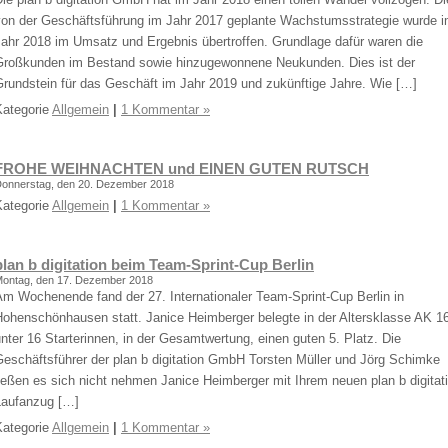
von der Geschäftsführung im Jahr 2017 geplante Wachstumsstrategie wurde 
Jahr 2018 im Umsatz und Ergebnis übertroffen. Grundlage dafür waren die
Großkunden im Bestand sowie hinzugewonnene Neukunden. Dies ist der
Grundstein für das Geschäft im Jahr 2019 und zukünftige Jahre. Wie […]
Kategorie
Allgemein
|
1 Kommentar »
FROHE WEIHNACHTEN und EINEN GUTEN RUTSCH
onnerstag, den 20. Dezember 2018
Kategorie
Allgemein
|
1 Kommentar »
plan b digitation beim Team-Sprint-Cup Berlin
ontag, den 17. Dezember 2018
Am Wochenende fand der 27. Internationaler Team-Sprint-Cup Berlin in
Hohenschönhausen statt. Janice Heimberger belegte in der Altersklasse AK 1
nter 16 Starterinnen, in der Gesamtwertung, einen guten 5. Platz. Die
Geschäftsführer der plan b digitation GmbH Torsten Müller und Jörg Schimke
ießen es sich nicht nehmen Janice Heimberger mit Ihrem neuen plan b digitat
Laufanzug […]
Kategorie
Allgemein
|
1 Kommentar »