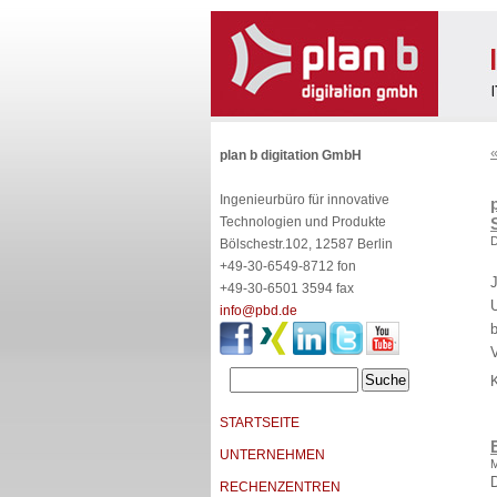
«
plan b digitation GmbH
Ingenieurbüro für innovative
Technologien und Produkte
D
Bölschestr.102, 12587 Berlin
D
+49-30-6549-8712 fon
+49-30-6501 3594 fax
info@pbd.de
b
V
STARTSEITE
UNTERNEHMEN
M
RECHENZENTREN