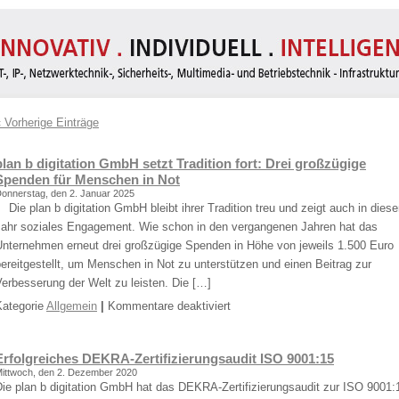
 Vorherige Einträge
plan b digitation GmbH setzt Tradition fort: Drei großzügige
Spenden für Menschen in Not
onnerstag, den 2. Januar 2025
ie plan b digitation GmbH bleibt ihrer Tradition treu und zeigt auch in dies
Jahr soziales Engagement. Wie schon in den vergangenen Jahren hat das
Unternehmen erneut drei großzügige Spenden in Höhe von jeweils 1.500 Euro
ereitgestellt, um Menschen in Not zu unterstützen und einen Beitrag zur
erbesserung der Welt zu leisten. Die […]
für
Kategorie
Allgemein
|
Kommentare deaktiviert
plan
b
Erfolgreiches DEKRA-Zertifizierungsaudit ISO 9001:15
digitation
ittwoch, den 2. Dezember 2020
GmbH
Die plan b digitation GmbH hat das DEKRA-Zertifizierungsaudit zur ISO 9001:
setzt