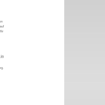
on
auf
Wir
 in
rg.