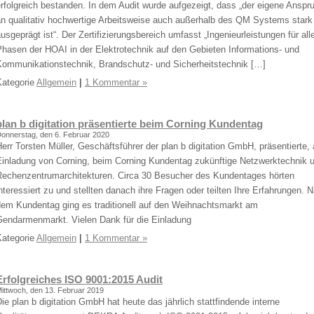
rfolgreich bestanden. In dem Audit wurde aufgezeigt, dass „der eigene Anspr
Tradition
an qualitativ hochwertige Arbeitsweise auch außerhalb des QM Systems stark
fort:
usgeprägt ist“. Der Zertifizierungsbereich umfasst „Ingenieurleistungen für all
Drei
Phasen der HOAI in der Elektrotechnik auf den Gebieten Informations- und
großzügige
Kommunikationstechnik, Brandschutz- und Sicherheitstechnik […]
Spenden
Kategorie
Allgemein
|
1 Kommentar »
für
Menschen
in
plan b digitation präsentierte beim Corning Kundentag
Not
onnerstag, den 6. Februar 2020
err Torsten Müller, Geschäftsführer der plan b digitation GmbH, präsentierte, 
Einladung von Corning, beim Corning Kundentag zukünftige Netzwerktechnik 
Rechenzentrumarchitekturen. Circa 30 Besucher des Kundentages hörten
nteressiert zu und stellten danach ihre Fragen oder teilten Ihre Erfahrungen. 
dem Kundentag ging es traditionell auf den Weihnachtsmarkt am
Gendarmenmarkt. Vielen Dank für die Einladung
Kategorie
Allgemein
|
1 Kommentar »
Erfolgreiches ISO 9001:2015 Audit
ittwoch, den 13. Februar 2019
ie plan b digitation GmbH hat heute das jährlich stattfindende interne