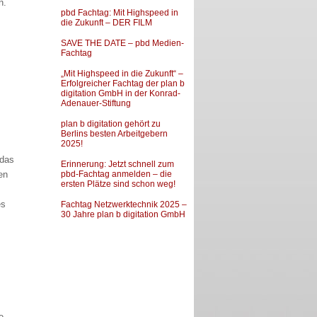
n.
pbd Fachtag: Mit Highspeed in
die Zukunft – DER FILM
SAVE THE DATE – pbd Medien-
Fachtag
„Mit Highspeed in die Zukunft“ –
Erfolgreicher Fachtag der plan b
digitation GmbH in der Konrad-
Adenauer-Stiftung
plan b digitation gehört zu
Berlins besten Arbeitgebern
2025!
 das
Erinnerung: Jetzt schnell zum
en
pbd-Fachtag anmelden – die
ersten Plätze sind schon weg!
es
Fachtag Netzwerktechnik 2025 –
30 Jahre plan b digitation GmbH
e