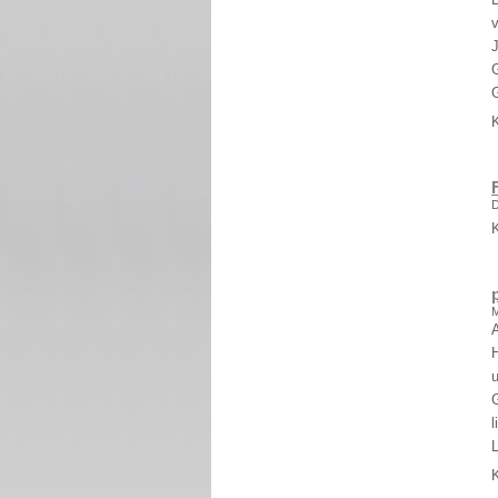
D
M
u
l