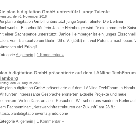
Die plan b digitation GmbH unterstützt junge Talente
ienstag, den 6. November 2018
ie plan b digitation GmbH unterstützt junge Sport Talente. Die Berliner
Nachwuchs- Eisschnelläuferin Janice Heimberger wird für die kommende Sais
it einer Sachspende unterstützt. Janice Heimberger ist ein junges Eisschnell
alent vom Eissportverein Berlin `08 e.V. (ESB) mit viel Potential nach oben. 
ünschen viel Erfolg!!
Kategorie
Allgemein
|
1 Kommentar »
plan b digitation GmbH präsentierte auf dem LANline TechForum
Hamburg
reitag, den 24. August 2018
Die plan b digitation GmbH präsentierte auf dem LANline TechForum in Hambu
ir führten interessante Gespräche erörterten aktuelle Projekte und neue
echniken. Vielen Dank an alles Besucher. Wir sehen uns wieder in Berlin auf
dem Fachseminar: „Netzwerkinfrastrukturen der Zukunft“ am 28.8.:
ttps://planbdigitationevents.jimdo.com/
Kategorie
Allgemein
|
1 Kommentar »