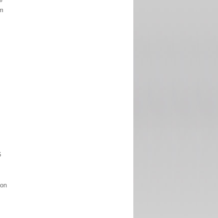
im
6
ion