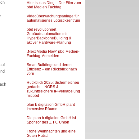
uch
Hier ist das Ding – Der Film zum
pbd Medien Fachtag
e
Videoüberwachungsanlage für
automatisiertes Logistikzentrum
pbd revolutioniert
Gebäudeautomation mit
HyperBackboneBuilding &
aktiver Hardware-Planung
„Next Media Now“ pbd Medien-
Fachtag: Anmelden
auf
Smart Buildings und deren
Effizienz – ein Rückblick nach
und
vorn
Rückblick 2025: Sicherheit neu
Nach
gedacht – NGRS &
zukunftssichere IP-Verkabelung
mit pbd
plan b digitation GmbH plant
Immersive Räume
Die plan b digiation GmbH ist
Sponsor des 1. FC Union
Frohe Weihnachten und eine
Guten Rutsch