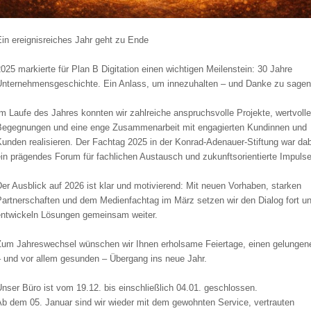
in ereignisreiches Jahr geht zu Ende
025 markierte für Plan B Digitation einen wichtigen Meilenstein: 30 Jahre
Unternehmensgeschichte. Ein Anlass, um innezuhalten – und Danke zu sagen
m Laufe des Jahres konnten wir zahlreiche anspruchsvolle Projekte, wertvolle
Begegnungen und eine enge Zusammenarbeit mit engagierten Kundinnen und
unden realisieren. Der Fachtag 2025 in der Konrad-Adenauer-Stiftung war da
in prägendes Forum für fachlichen Austausch und zukunftsorientierte Impulse
er Ausblick auf 2026 ist klar und motivierend: Mit neuen Vorhaben, starken
Partnerschaften und dem Medienfachtag im März setzen wir den Dialog fort u
entwickeln Lösungen gemeinsam weiter.
Zum Jahreswechsel wünschen wir Ihnen erholsame Feiertage, einen gelungen
– und vor allem gesunden – Übergang ins neue Jahr.
nser Büro ist vom 19.12. bis einschließlich 04.01. geschlossen.
Ab dem 05. Januar sind wir wieder mit dem gewohnten Service, vertrauten