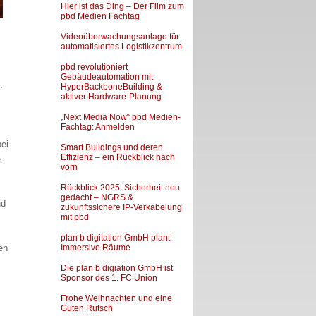
Hier ist das Ding – Der Film zum
pbd Medien Fachtag
Videoüberwachungsanlage für
automatisiertes Logistikzentrum
pbd revolutioniert
Gebäudeautomation mit
.
HyperBackboneBuilding &
aktiver Hardware-Planung
„Next Media Now“ pbd Medien-
Fachtag: Anmelden
bei
Smart Buildings und deren
Effizienz – ein Rückblick nach
.
vorn
Rückblick 2025: Sicherheit neu
gedacht – NGRS &
nd
zukunftssichere IP-Verkabelung
mit pbd
plan b digitation GmbH plant
en
Immersive Räume
Die plan b digiation GmbH ist
Sponsor des 1. FC Union
Frohe Weihnachten und eine
Guten Rutsch