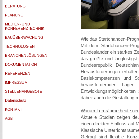
BERATUNG
PLANUNG
MEDIEN- UND
KONFERENZTECHNIK
BAUÜBERWACHUNG
Wie das Startchancen-Progr
Mit dem Startchancen-Pro
TECHNOLOGIEN
Bundesländer ein starkes Zei
BRANCHENLÖSUNGEN
das größte und langfristig
DOKUMENTATION
Bundesrepublik Deutschl
Herausforderungen erhalten
REFERENZEN
Basiskompetenzen und Sch
IMPRESSUM
herausfordernden Lagen
Entwicklungsmöglichkeiten 
STELLENANGEBOTE
dabei: auch die Gestaltung 
Datenschutz
KONTAKT
Warum Lernräume heute ne
Aktuelle Studien zeigen de
AGB
einen direkten Einfluss auf 
Klassische Unterrichtsräum
Gefragt sind flexible Konz