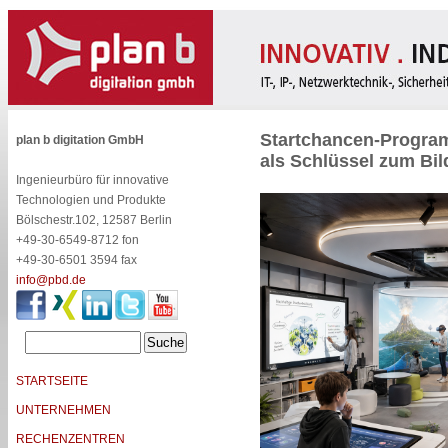
Startchancen-Progra
plan b digitation GmbH
als Schlüssel zum Bi
Ingenieurbüro für innovative
Technologien und Produkte
Bölschestr.102, 12587 Berlin
+49-30-6549-8712 fon
+49-30-6501 3594 fax
info@pbd.de
STARTSEITE
UNTERNEHMEN
RECHENZENTREN