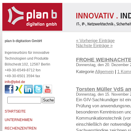
« Vorherige Einträge
plan b digitation GmbH
Nächste Einträge »
Ingenieurbüro für innovative
Technologien und Produkte
FROHE WEIHNACHTE
Bölschestr.102, 12587 Berlin
Donnerstag, den 20. Dezember 
+49-30-6549-8712 fon
Kategorie
Allgemein
|
1 Komm
+49-30-6501 3594 fax
info@pbd.de
Torsten Müller VdS a
Donnerstag, den 15. November 
Ein GIV-Sachkundiger ist ein
Prüfung von anwendungsneu
STARTSEITE
besonderen Kenntnissen und
Kommunikationstechnik (vor a
UNTERNEHMEN
einschließlich der notwend
RECHENZENTREN
Sachverständige zeichnen s