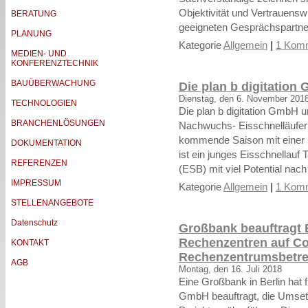
Objektivität und Vertrauensw
BERATUNG
geeigneten Gesprächspartne
PLANUNG
Kategorie
Allgemein
|
1 Komm
MEDIEN- UND
KONFERENZTECHNIK
BAUÜBERWACHUNG
Die plan b digitation
Dienstag, den 6. November 201
TECHNOLOGIEN
Die plan b digitation GmbH un
BRANCHENLÖSUNGEN
Nachwuchs- Eisschnelläuferi
kommende Saison mit einer 
DOKUMENTATION
ist ein junges Eisschnellauf 
REFERENZEN
(ESB) mit viel Potential nach
IMPRESSUM
Kategorie
Allgemein
|
1 Komm
STELLENANGEBOTE
Datenschutz
Großbank beauftragt 
Rechenzentren auf Co
KONTAKT
Rechenzentrumsbetre
AGB
Montag, den 16. Juli 2018
Eine Großbank in Berlin hat fü
GmbH beauftragt, die Umset