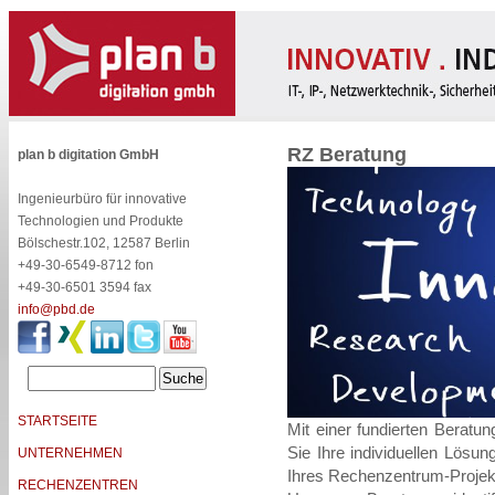
RZ Beratung
plan b digitation GmbH
Ingenieurbüro für innovative
Technologien und Produkte
Bölschestr.102, 12587 Berlin
+49-30-6549-8712 fon
+49-30-6501 3594 fax
info@pbd.de
STARTSEITE
Mit einer fundierten Beratun
Sie Ihre individuellen Lösu
UNTERNEHMEN
Ihres Rechenzentrum-Projek
RECHENZENTREN