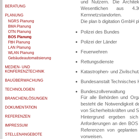
und Nutzern. Die Archit
BERATUNG
Wesentlichen aus 4.3
Kernnetzstandorten.
PLANUNG
Die plan b digitation GmbH p
NGRS Planung
BMA Planung
Polizei des Bundes
OTN Planung
BOS Planung
Polizei der Länder
FttH Planung
LAN Planung
Feuerwehren
WLAN Planung
Gebäudeautomatisierung
Rettungsdienste
MEDIEN- UND
Katastrophen- und Zivilschu
KONFERENZTECHNIK
BAUÜBERWACHUNG
Bundesanstalt Technisches 
TECHNOLOGIEN
Bundeszollverwaltung
Für alle Behörden und Orga
BRANCHENLÖSUNGEN
besteht die Notwendigkeit d
DOKUMENTATION
von Sicherheitskräften und 
REFERENZEN
Hintergrund ergeben sich
Anforderungen an den BOS
IMPRESSUM
Referenzen von geplanten u
STELLENANGEBOTE
vorweisen.