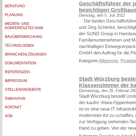
Geschäftsführer der p
BERATUNG
besichtigen Großbaus
PLANUNG
Dienstag, den 5. Juli 2022
Die beiden Geschäftsführer 
MEDIEN- UND
und Jörg Schimke, besichtig
KONFERENZTECHNIK
der SUND Group in Hamburg. 
BAUÜBERWACHUNG
Familienunternehmen und Mar
TECHNOLOGIEN
nachhaltigen Einwegverpack
GmbH den Auftrag für die Pl
BRANCHENLÖSUNGEN
Kategorie
Allgemein
,
Projekte
DOKUMENTATION
REFERENZEN
Stadt Würzburg beste
IMPRESSUM
Klassenzimmer der ka
STELLENANGEBOTE
Donnerstag, den 26. Februar 20
Stadt Würzburg bestellt Um
Datenschutz
der kaufm. Klara-Oppenheime
KONTAKT
ist es eine neue IT Infrastru
modernster Art zu schaffen,
AGB
zur Verfügung stehenden Tech
Hand zu geben. Von der neu
Kategorie
Projekte in Arbeit
|