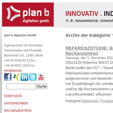
Archiv der Kategorie ‘
plan b digitation GmbH
Ingenieurbüro für innovative
REFERENZSTUDIE: BSI
Technologien und Produkte
Rechenzentren
Bölschestr.102, 12587 Berlin
Samstag, den 3. Dezember 202
+49-30-6549-8712 fon
20221129 Referenz MAST DL
+49-30-6501 3594 fax
Berlin wollte den IST – Stan
info@pbd.de
Netzwerkunterverteilerräume
aufgenommen und bewertet h
mit Empfehlungen für unmitt
welche die Rechenzentren u
zukunftsorientiert, effizient
STARTSEITE
Kategorie
Allgemein
,
Projekte
UNTERNEHMEN
RECHENZENTREN