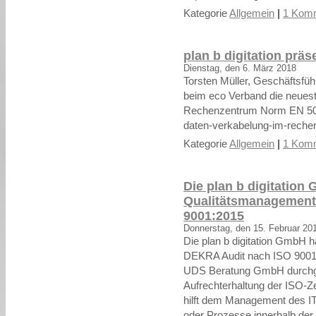
Kategorie
Allgemein
|
1 Komm
plan b digitation prä
Dienstag, den 6. März 2018
Torsten Müller, Geschäftsführ
beim eco Verband die neuest
Rechenzentrum Norm EN 506
daten-verkabelung-im-reche
Kategorie
Allgemein
|
1 Komm
Die plan b digitation
Qualitätsmanagement
9001:2015
Donnerstag, den 15. Februar 20
Die plan b digitation GmbH h
DEKRA Audit nach ISO 9001:
UDS Beratung GmbH durchgefü
Aufrechterhaltung der ISO-Ze
hilft dem Management des IT
oder Prozesse innerhalb der