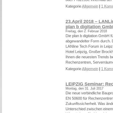
Kategorie
Allgemein
|
1 Komm
23.April 2018 – LANLi
plan b digitation Gm
Freitag, den 2. Februar 2018
Die plan b digitation GmbH f
abgewandelter Form durch. D
LANline Tech Forum in Leipzi
Hotel Leipzig, Großer Brock
Ihnen die neuesten Trends b
Rechenzentren, Serverräum
Kategorie
Allgemein
|
1 Komm
LEIPZIG Seminar: Re
Montag, den 31. Juli 2017
Die neue verbindliche Baup
EN 50600 für Rechenzentre
Zukunftssicherheit. Was änder
Unterschied zwischen eine