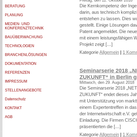
Freitag, den 12. Oktober 2018
Die Kernkompetenz der Ingen
BERATUNG
darin, aus technisch kompli
PLANUNG
entstehen zu lassen. Dies wu
MEDIEN- UND
gestellt. Einige Lösungen d
KONFERENZTECHNIK
Patent angemeldet. Die neue
BAUÜBERWACHUNG
mit einem leistungsfähigen 
Projekt zeigt […]
TECHNOLOGIEN
Kategorie
Allgemein
|
1 Komm
BRANCHENLÖSUNGEN
DOKUMENTATION
Seminarserie 2018
REFERENZEN
ZUKUNFT“ in Berlin g
IMPRESSUM
Mittwoch, den 29. August 2018
Die Seminarserie 2018 
STELLENANGEBOTE
ZUKUNFT“ endet dieses Jahr i
Datenschutz
mit Unterstützung von markt
einem Expertentreffen in da
KONTAKT
der Internetwirtschaft e.V. g
AGB
Einladung. Die Firmen CISC
präsentierten die […]
Kategorie
Allgemein
|
1 Komm