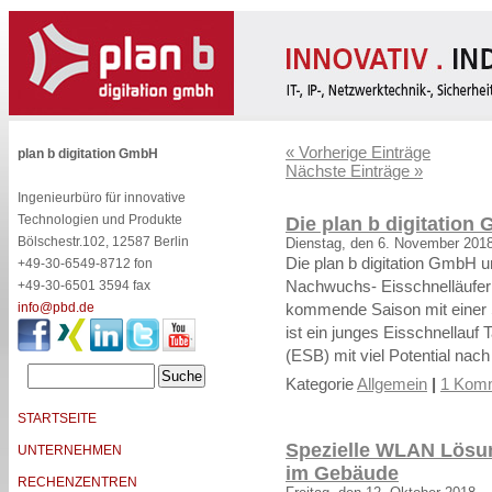
« Vorherige Einträge
plan b digitation GmbH
Nächste Einträge »
Ingenieurbüro für innovative
Technologien und Produkte
Die plan b digitation
Bölschestr.102, 12587 Berlin
Dienstag, den 6. November 201
Die plan b digitation GmbH un
+49-30-6549-8712 fon
Nachwuchs- Eisschnelläuferi
+49-30-6501 3594 fax
info@pbd.de
kommende Saison mit einer 
ist ein junges Eisschnellauf 
(ESB) mit viel Potential nach
Kategorie
Allgemein
|
1 Komm
STARTSEITE
Spezielle WLAN Lösun
UNTERNEHMEN
im Gebäude
RECHENZENTREN