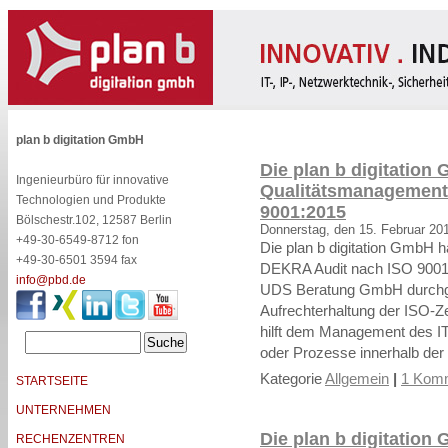
plan b digitation GmbH
Die plan b digitation
Ingenieurbüro für innovative
Qualitätsmanagement
Technologien und Produkte
9001:2015
Bölschestr.102, 12587 Berlin
Donnerstag, den 15. Februar 20
+49-30-6549-8712 fon
Die plan b digitation GmbH h
+49-30-6501 3594 fax
DEKRA Audit nach ISO 9001:
info@pbd.de
UDS Beratung GmbH durchgefü
Aufrechterhaltung der ISO-Ze
hilft dem Management des IT
oder Prozesse innerhalb der
Kategorie
Allgemein
|
1 Komm
STARTSEITE
UNTERNEHMEN
Die plan b digitation
RECHENZENTREN