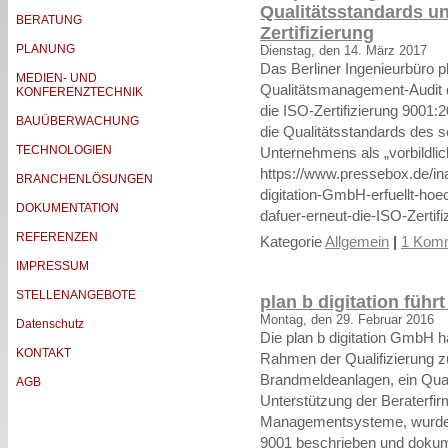
Qualitätsstandards un
BERATUNG
Zertifizierung
PLANUNG
Dienstag, den 14. März 2017
Das Berliner Ingenieurbüro p
MEDIEN- UND
Qualitätsmanagement-Audit d
KONFERENZTECHNIK
die ISO-Zertifizierung 9001
BAUÜBERWACHUNG
die Qualitätsstandards des 
TECHNOLOGIEN
Unternehmens als „vorbildlich
https://www.pressebox.de/ina
BRANCHENLÖSUNGEN
digitation-GmbH-erfuellt-hoe
DOKUMENTATION
dafuer-erneut-die-ISO-Zertif
REFERENZEN
Kategorie
Allgemein
|
1 Komm
IMPRESSUM
STELLENANGEBOTE
plan b digitation füh
Montag, den 29. Februar 2016
Datenschutz
Die plan b digitation GmbH h
KONTAKT
Rahmen der Qualifizierung z
Brandmeldeanlagen, ein Qua
AGB
Unterstützung der Beraterfir
Managementsysteme, wurden
9001 beschrieben und dokume