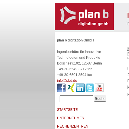
plan b digitation GmbH
Ingenieurbüro für innovative
Technologien und Produkte
M
D
Bölschestr.102, 12587 Berlin
+49-30-6549-8712 fon
+49-30-6501 3594 fax
2
info@pbd.de
P
j
STARTSEITE
UNTERNEHMEN
RECHENZENTREN