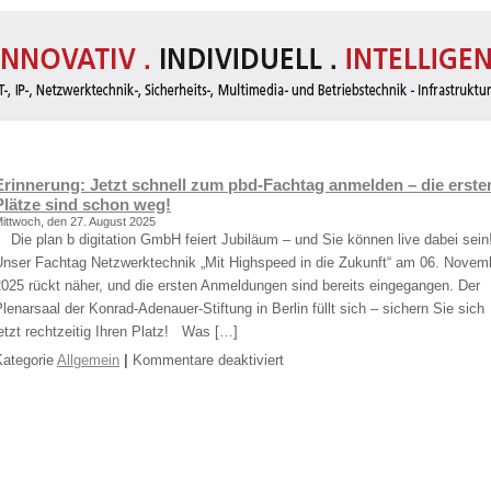
Erinnerung: Jetzt schnell zum pbd-Fachtag anmelden – die erste
Plätze sind schon weg!
ittwoch, den 27. August 2025
ie plan b digitation GmbH feiert Jubiläum – und Sie können live dabei sein
Unser Fachtag Netzwerktechnik „Mit Highspeed in die Zukunft“ am 06. Novem
025 rückt näher, und die ersten Anmeldungen sind bereits eingegangen. Der
lenarsaal der Konrad-Adenauer-Stiftung in Berlin füllt sich – sichern Sie sich
etzt rechtzeitig Ihren Platz! Was […]
für
Kategorie
Allgemein
|
Kommentare deaktiviert
Erinnerung:
Jetzt
schnell
zum
pbd-