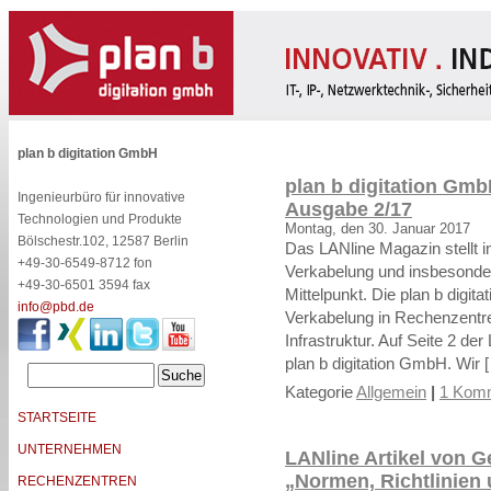
plan b digitation GmbH
plan b digitation Gmb
Ingenieurbüro für innovative
Ausgabe 2/17
Technologien und Produkte
Montag, den 30. Januar 2017
Bölschestr.102, 12587 Berlin
Das LANline Magazin stellt 
+49-30-6549-8712 fon
Verkabelung und insbesonder
+49-30-6501 3594 fax
Mittelpunkt. Die plan b digit
info@pbd.de
Verkabelung in Rechenzentr
Infrastruktur. Auf Seite 2 de
plan b digitation GmbH. Wir 
Kategorie
Allgemein
|
1 Komm
STARTSEITE
UNTERNEHMEN
LANline Artikel von G
„Normen, Richtlinien 
RECHENZENTREN