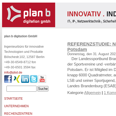
plan b digitation GmbH
REFERENZSTUDIE: N
Ingenieurbüro für innovative
Potsdam
Technologien und Produkte
Donnerstag, den 31. August 202
Bölschestr.102, 12587 Berlin
Der Landessportbund Brand
+49-30-6549-8712 fon
der Sportvereine und -verbä
+49-30-6501 3594 fax
Potsdam. Er ist Mitglied i
info@pbd.de
knapp 6000 Quadratmeter, auf
LSB und seiner Sportjugend
Landes Brandenburg (ESAB) 
Kategorie
Allgemein
|
1 Komm
STARTSEITE
UNTERNEHMEN
RECHENZENTREN