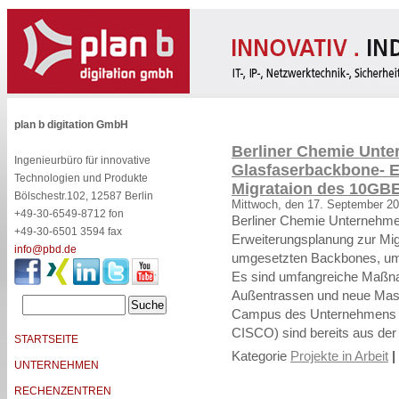
plan b digitation GmbH
Berliner Chemie Unte
Ingenieurbüro für innovative
Glasfaserbackbone- E
Technologien und Produkte
Migrataion des 10G
Bölschestr.102, 12587 Berlin
Mittwoch, den 17. September 2
+49-30-6549-8712 fon
Berliner Chemie Unternehme
+49-30-6501 3594 fax
Erweiterungsplanung zur Mig
info@pbd.de
umgesetzten Backbones, um 
Es sind umfangreiche Maßna
Außentrassen und neue Mas
Campus des Unternehmens zu
CISCO) sind bereits aus der 
STARTSEITE
Kategorie
Projekte in Arbeit
|
UNTERNEHMEN
RECHENZENTREN