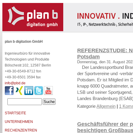
plan b digitation GmbH
REFERENZSTUDIE: N
Ingenieurbüro für innovative
Potsdam
Technologien und Produkte
Donnerstag, den 31. August 202
Bölschestr.102, 12587 Berlin
Der Landessportbund Brand
+49-30-6549-8712 fon
der Sportvereine und -verbä
+49-30-6501 3594 fax
Potsdam. Er ist Mitglied i
info@pbd.de
knapp 6000 Quadratmeter, auf
LSB und seiner Sportjugend
Landes Brandenburg (ESAB) 
Kategorie
Allgemein
|
1 Komm
STARTSEITE
UNTERNEHMEN
Geschäftsführer der p
besichtigen Großbaus
RECHENZENTREN