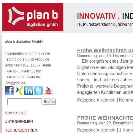
plan b digitation GmbH
Frohe Weihnachten u
Ingenieurbüro für innovative
Donnerstag, den 18. Dezember 
Technologien und Produkte
Ein ereignisreiches Jahr g
Bölschestr.102, 12587 Berlin
Digitation einen wichtigen Me
+49-30-6549-8712 fon
Unternehmensgeschichte. Ei
+49-30-6501 3594 fax
sagen. Im Laufe des Jahres 
info@pbd.de
Projekte, wertvolle Begegn
engagierten Kundinnen und K
Kategorie
Allgemein
|
Kommen
STARTSEITE
FROHE WEIHNACHTE
UNTERNEHMEN
Donnerstag, den 20. Dezember 
Kategorie
Allgemein
|
1 Komm
RECHENZENTREN