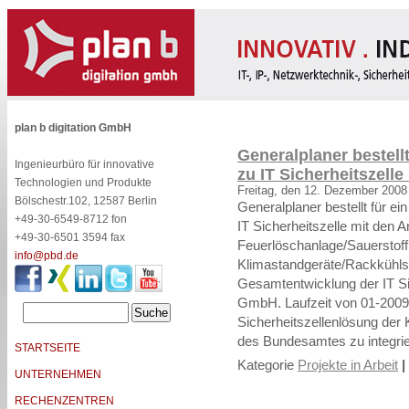
plan b digitation GmbH
Generalplaner bestell
Ingenieurbüro für innovative
zu IT Sicherheitszel
Technologien und Produkte
Freitag, den 12. Dezember 2008
Bölschestr.102, 12587 Berlin
Generalplaner bestellt für ein
+49-30-6549-8712 fon
IT Sicherheitszelle mit den 
+49-30-6501 3594 fax
Feuerlöschanlage/Sauerstoff
info@pbd.de
Klimastandgeräte/Rackkühls
Gesamtentwicklung der IT Sich
GmbH. Laufzeit von 01-2009 b
Sicherheitszellenlösung der 
des Bundesamtes zu integrie
STARTSEITE
Kategorie
Projekte in Arbeit
|
UNTERNEHMEN
RECHENZENTREN