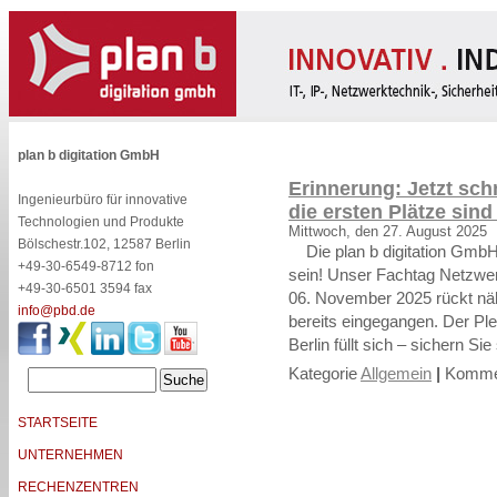
plan b digitation GmbH
Erinnerung: Jetzt sc
Ingenieurbüro für innovative
die ersten Plätze sin
Technologien und Produkte
Mittwoch, den 27. August 2025
Bölschestr.102, 12587 Berlin
Die plan b digitation GmbH 
+49-30-6549-8712 fon
sein! Unser Fachtag Netzwer
+49-30-6501 3594 fax
06. November 2025 rückt näh
info@pbd.de
bereits eingegangen. Der Ple
Berlin füllt sich – sichern Si
Kategorie
Allgemein
|
Kommen
STARTSEITE
UNTERNEHMEN
RECHENZENTREN